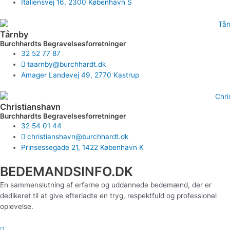
Italiensvej 16, 2300 København S
Tårnby
Burchhardts Begravelsesforretninger
32 52 77 87
taarnby@burchhardt.dk
Amager Landevej 49, 2770 Kastrup
Christianshavn
Burchhardts Begravelsesforretninger
32 54 01 44
christianshavn@burchhardt.dk
Prinsessegade 21, 1422 København K
BEDEMANDSINFO.DK
En sammenslutning af erfarne og uddannede bedemænd, der er
dedikeret til at give efterladte en tryg, respektfuld og professionel
oplevelse.