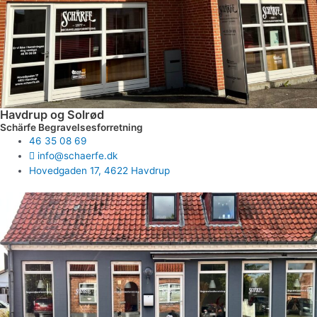
Havdrup og Solrød
Schärfe Begravelsesforretning
46 35 08 69
info@schaerfe.dk
Hovedgaden 17, 4622 Havdrup