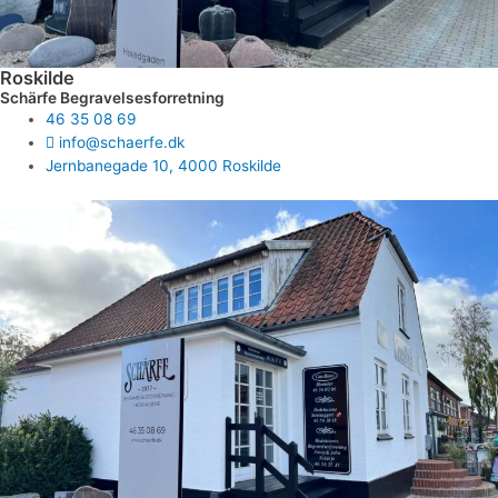
Roskilde
Schärfe Begravelsesforretning
46 35 08 69
info@schaerfe.dk
Jernbanegade 10, 4000 Roskilde