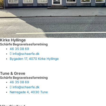
Kirke Hyllinge
Schärfe Begravelsesforretning
46 35 08 69
info@schaerfe.dk
Bygaden 17, 4070 Kirke Hyllinge
Tune & Greve
Schärfe Begravelsesforretning
46 35 08 69
info@schaerfe.dk
Nørregade 4, 4030 Tune