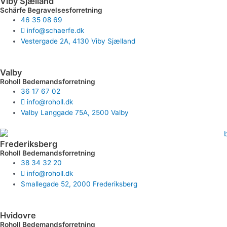
Viby Sjælland
Schärfe Begravelsesforretning
46 35 08 69
info@schaerfe.dk
Vestergade 2A, 4130 Viby Sjælland
Valby
Roholl Bedemandsforretning
36 17 67 02
info@roholl.dk
Valby Langgade 75A, 2500 Valby
Frederiksberg
Roholl Bedemandsforretning
38 34 32 20
info@roholl.dk
Smallegade 52, 2000 Frederiksberg
Hvidovre
Roholl Bedemandsforretning