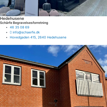
Hedehusene
Schärfe Begravelsesforretning
46 35 08 69
info@schaerfe.dk
Hovedgaden 415, 2640 Hedehusene